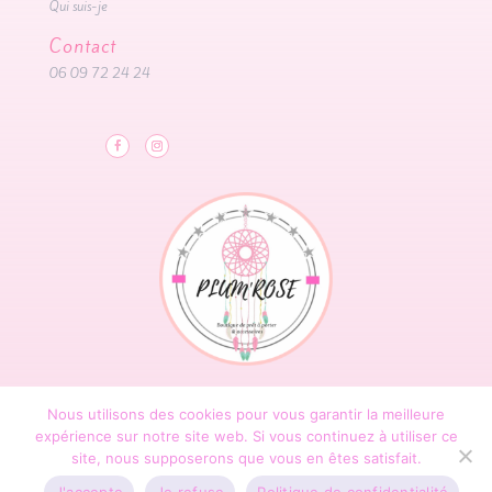
Qui suis-je
Contact
06 09 72 24 24
Site designé par Boutique Plumrose-2022 |
Nous utilisons des cookies pour vous garantir la meilleure
Mentions légales
|
Conditions de
expérience sur notre site web. Si vous continuez à utiliser ce
livraison
|
Politique de confidentialité
|
CGV
site, nous supposerons que vous en êtes satisfait.
J'accepte
Je refuse
Politique de confidentialité