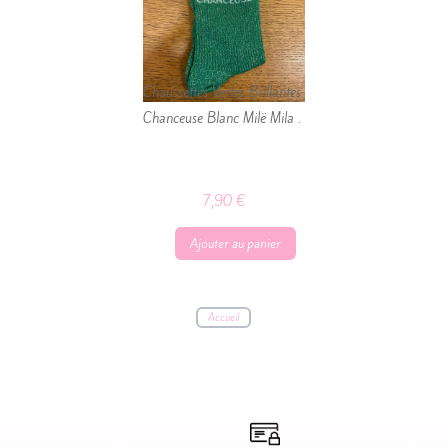
Chaussettes Vertes Brillantes
Chanceuse Blanc Milë Mila .
7,90
€
Ajouter au panier
quantité
de
Chaussettes
Accueil
Vertes
Brillantes
Chanceuse
Blanc
Milë