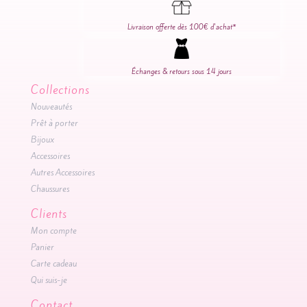
Livraison offerte dès 100€ d'achat*
Échanges & retours sous 14 jours
Collections
Nouveautés
Prêt à porter
Bijoux
Accessoires
Autres Accessoires
Chaussures
Clients
Mon compte
Panier
Carte cadeau
Qui suis-je
Contact